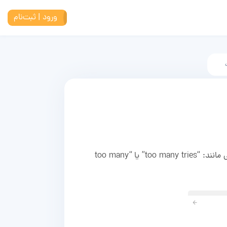
ورود | ثبت‌نام
ممکن است در برخی موارد برای ورود به اکانت تلگرام، به شما اخطار تلاش بیش از حد داده شود. این اخطار با عباراتی مانند: “too many tries” یا “too many