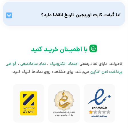
قبل از خرید، بررسی کنید ریجن (منطقه) حساب EA App یا Origin
شما با ریجن گیفت کارت یکسان باشد. همچنین نوع اعتبار (مثلاً یورو
آیا گیفت کارت اوریجین تاریخ انقضا دارد؟
یا دلار) را با نیاز خود تطبیق دهید.
بله، گیفت کارت origin تاریخ انقضا یک‌ساله دارد. توصیه می‌شود کد
را در اسرع وقت در حساب کاربری خود فعال کنید تا از هرگونه مشکل
احتمالی جلوگیری شود.
با اطمیـنان خریـد کنید
نامبرلند، دارای نماد رسمی
اعتماد الکترونیک
،
نماد ساماندهی
،
گواهی
پرداخت امن آنلاین
می‌باشد، برای مشاهده روی نمادها کلیک کنید.