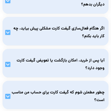
Origin خریداری کنید.
دیگران بدهم؟
بله، گیفت کارت origin یک انتخاب عالی برای هدیه دادن به دوستان
یا اعضای خانواده گیمر است. کد کارت را می‌توانید مستقیماً برای
اگر هنگام فعال‌سازی گیفت کارت مشکلی پیش بیاید، چه
آن‌ها ارسال کنید.
کار باید بکنم؟
ابتدا مطمئن شوید ریجن حساب کاربری شما با ریجن گیفت کارت
مطابقت دارد و کد را دقیق وارد کرده‌اید. در صورت بروز مشکل، با
آیا پس از خرید، امکان بازگشت یا تعویض گیفت کارت
پشتیبانی نامبرلند تماس بگیرید.
وجود دارد؟
خیر، پس از خرید و تحویل گیفت کارت، امکان برگشت یا تعویض آن
وجود ندارد. لطفاً قبل از خرید به ریجن و اعتبار کارت دقت کنید.
چطور مطمئن شوم که گیفت کارت برای حساب من مناسب
است؟