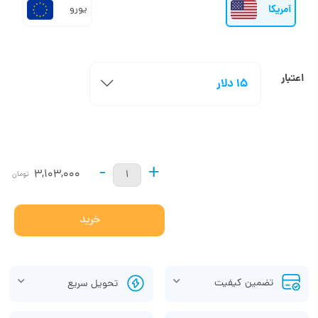
آمریکا
یورو
اعتبار
15 دلار
-
+
3,103,000
تومان
خرید
تضمین کیفیت
تحویل سریع