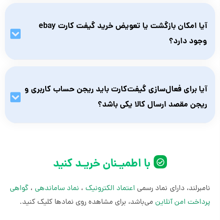
بله، پس از خرید گیفت کارت ebay، یک سال برای استفاده از آن
فرصت دارید و بهتر است بلافاصله از آن استفاده کنید.
آیا امکان بازگشت یا تعویض خرید گیفت کارت ebay
وجود دارد؟
خیر، پس از خرید گیفت کارت ای بی و آشکار شدن کد، امکان بازگشت
یا تعویض آن وجود ندارد. بنابراین قبل از خرید، از صحت و مطابقت
آیا برای فعال‌سازی گیفت‌کارت باید ریجن حساب کاربری و
آن با نیاز خود اطمینان حاصل کنید.
ریجن مقصد ارسال کالا یکی باشد؟
بله، باید حساب کاربری با آدرس ثبت‌شده‌ی ریجن مربوطه و مقصد
ارسال کالا نیز همان ریجن یکی باشد.
با اطمیـنان خریـد کنید
نامبرلند، دارای نماد رسمی
اعتماد الکترونیک
،
نماد ساماندهی
،
گواهی
پرداخت امن آنلاین
می‌باشد، برای مشاهده روی نمادها کلیک کنید.