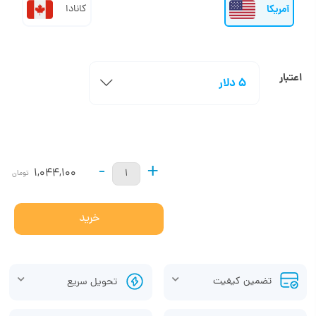
آمریکا
کانادا
اعتبار
5 دلار
-
+
1,044,100
تومان
خرید
تضمین کیفیت
تحویل سریع