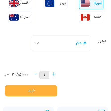
آمریکا
یورو
انگلستان
کانادا
استرالیا
اعتبار
15 دلار
-
+
2,985,900
تومان
خرید