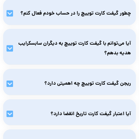
خیر، برای استفاده از گیفت کارت توییچ نیازی به هیچ کارت بانکی یا
حساب بین‌المللی نیست. فقط کافی است یک حساب کاربری در
چطور گیفت کارت توییچ را در حساب خودم فعال کنم؟
پلتفرم Twitch داشته باشید.
دروبسایت توییچ وارد بخش Redeem Gift Card شوید و کدی که
بعد از خرید دریافت کرده‌اید را وارد کنید. اعتبار بلافاصله به حساب
آیا می‌توانم با گیفت کارت توییچ به دیگران سابسکرایب
شما اضافه می‌شود.
هدیه بدهم؟
بله. با استفاده از اعتبار گیفت کارت، می‌توانید برای دیگر کاربران
Twitch ، اشتراک (Gift Sub) هدیه بدهید.
ریجن گیفت کارت توییچ چه اهمیتی دارد؟
ریجن کارت باید با ریجن اکانت شما هماهنگ باشد. در غیر این‌صورت
ممکن است کارت روی اکانت فعال نشود. هنگام خرید از نامبرلند،
آیا اعتبار گیفت کارت تاریخ انقضا دارد؟
می‌توانید ریجن مناسب را انتخاب کنید.
بله، گیفت کارت‌های توییچ تاریخ انقضا یک‌ساله دارند؛ پیشنهاد