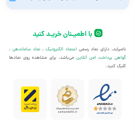
مثلا می‌توانید برای اتوماسیون ایمیل، سیستم‌های CRM و ERP،
تیم‌های سازمانی و کسب‌وکارهای متوسط و بزرگ که
مدیریت شبکه‌های اجتماعی، فرایندهای نظارتی و دریافت و ارسال
به ادغام سیستم‌های مختلف و ایجاد ورک‌فلوهای
اعلان و پردازش و انتقال داده‌ها ورک‌فلو ایجاد کنید.
ربات گفت‌وگو بسازید، متن‌ها و سندها را خلاصه کنید و به
پیچیده نیاز دارند.
پرسش‌های کاربران پاسخ دهید.
با اطمیـنان خریـد کنید
آژانس‌های خدمات دیجیتال برای اینکه گزارش‌دهی
نامبرلند، دارای نماد رسمی
اعتماد الکترونیک
،
نماد ساماندهی
،
به مشتریان را خودکار کنند، کمپین‌های بازاریابی را
گواهی پرداخت امن آنلاین
می‌باشد، برای مشاهده روی نمادها
مدیریت کنند و با ابزارهای مشتریان ادغام ایجاد
کلیک کنید.
کنند.
دولوپرها و متخصصان IT که می‌خواهند ادغام
داده‌ها، نظارت بر سیستم‌ها و پاسخ‌دهی به حوادث
را خودکار یا ورک‌فلو و اتصال‌های API سفارشی
ایجاد کنند.
مدیران عملیات و پروژه برای اینکه فرایندهای تجاری