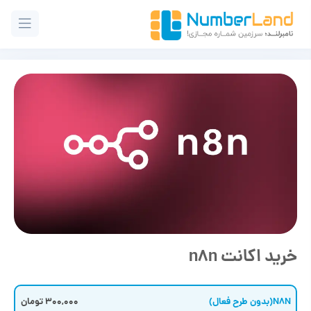
خرید اکانت n8n
N8N(بدون طرح فعال)
300,000 تومان