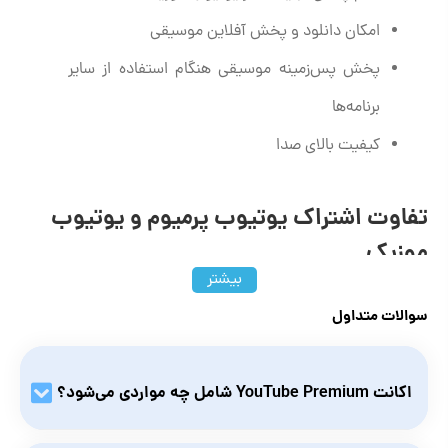
امکان دانلود و پخش آفلاین موسیقی
پخش پس‌زمینه موسیقی هنگام استفاده از سایر
برنامه‌ها
کیفیت بالای صدا
تفاوت اشتراک یوتیوب پرمیوم و یوتیوب
موزیک
بیشتر
همان‌طور که گفتیم با خرید اکانت youtube premium دسترسی به
سوالات متداول
یوتیوب موزیک برایتان فعال می‌شود. در یوتیوب پرمیوم به انواع
ویدیوها دسترسی دارید و در یوتیوب موزیک به موسیقی‌ها. سرویس
یوتیوب موزیک زیرمجموعه یوتیوب پرمیوم است که می‌توانید آن را
اکانت YouTube Premium شامل چه مواردی می‌شود؟
به‌صورت جداگانه هم خریداری کنید.
پخش بدون تبلیغات در یوتیوب، یوتیوب موزیک و کیدز. دانلود