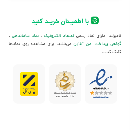
با خرید اکانت هوش مصنوعی kling از همین صفحه می‌توانید به
می‌تواند برایتان مفید باشد:
این هوش مصنوعی دسترسی پیدا و از آن استفاده کنید.
طراح گرافیک
با اطمیـنان خریـد کنید
هنرمند دیجیتال
نامبرلند، دارای نماد رسمی
اعتماد الکترونیک
،
نماد ساماندهی
،
سازنده بازی و انیمیشن
گواهی پرداخت امن آنلاین
می‌باشد، برای مشاهده روی نمادها
تولیدکننده محتوای تصویری و ویدیویی
کلیک کنید.
مارکتر و کارشناس تبلیغات
طراح لباس
افراد خلاق و علاقه‌مند به ساخت تصویر و ویدیو
نکات مهم برای استفاده از kling ai
برای استفاده و خرید اکانت هوش مصنوعی kling ai حتماً به این
قوانین توجه کنید: