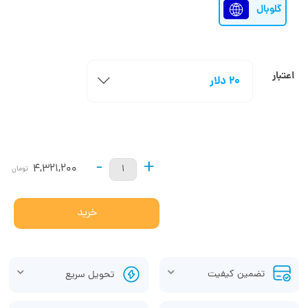
گلوبال
اعتبار
20 دلار
-
+
4,321,200
تومان
خرید
تضمین کیفیت
تحویل سریع