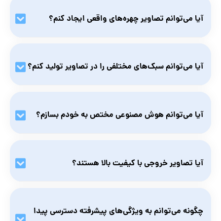
افراد تازه‌کار
از مبتدی‌ها تا حرفه‌ای‌ها، قابل استفاده است.
آیا می‌توانم تصاویر چهره‌های واقعی ایجاد کنم؟
خرید اکانت leonardo ai به افراد تازه‌کار هم پیشنهاد می‌شود. رابط
کاربری ساده‌ای دارد و کمک می‌کند به سرعت ایده‌ها به واقعیت تبدیل
بله، یکی از ویژگی‌های برجسته لئوناردو تولید چهره‌های بسیار
شوند.
واقعی و با جزئیات دقیق است.
آیا می‌توانم سبک‌های مختلفی را در تصاویر تولید کنم؟
انواع پلن‌های Leonardo
بله، لئوناردو از طیف وسیعی از سبک‌ها پشتیبانی می‌کند، از
تصاویر واقع‌گرایانه و کارتونی تا سبک‌های هنری و انتزاعی.
آیا می‌توانم هوش مصنوعی مختص به خودم بسازم؟
بله، لئوناردو به شما امکان می‌دهد با آپلود تصاویر خود، مدل‌های
هوش مصنوعی شخصی‌سازی‌شده ایجاد کنید.
آیا تصاویر خروجی با کیفیت بالا هستند؟
بله، تمام تصاویر تولیدشده با لئوناردو با کیفیت بسیار بالا ارائه
می‌شوند و قابلیت استفاده در پروژه‌های حرفه‌ای را دارند.
چگونه می‌توانم به ویژگی‌های پیشرفته دسترسی پیدا