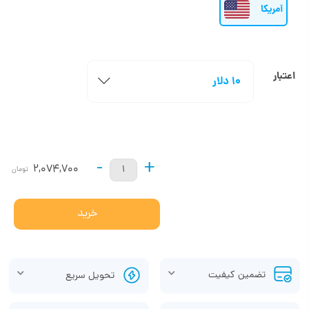
آمریکا
اعتبار
10 دلار
-
+
2,074,700
تومان
خرید
تضمین کیفیت
تحویل سریع