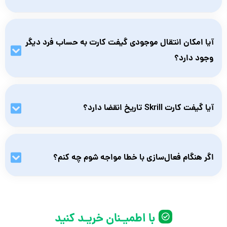
بله، کاربران ایرانی می‌توانند از سایت نامبرلند، گیفت کارت اسکریل را
تهیه و از آن برای پرداخت‌های بین‌المللی استفاده کنند، البته با رعایت
آیا امکان انتقال موجودی گیفت کارت به حساب فرد دیگر
نکات مربوط به IP و ریجن.
وجود دارد؟
خیر، پس از فعال‌سازی، مبلغ گیفت کارت تنها به همان حسابی که
معرفی شده و شارژ شده است منتقل می‌شود. اما پس از شارژ،
آیا گیفت کارت Skrill تاریخ انقضا دارد؟
می‌توانید از داخل حساب Skrill به دیگر کاربران انتقال دهید.
بله، اکثر گیفت کارت‌های اسکریل دارای تاریخ انقضای یک‌ساله
هستند. توصیه می‌شود در اسرع وقت نسبت به فعال‌سازی آن اقدام
اگر هنگام فعال‌سازی با خطا مواجه شوم چه کنم؟
کنید.
در صورتی که با مشکلی در فعال‌سازی مواجه شدید، ابتدا از صحت
ایمیل، ریجن و کد واردشده اطمینان حاصل کنید. در صورت ادامه
مشکل، با پشتیبانی نامبرلند که کارت را از آن تهیه کرده‌اید تماس
با اطمیـنان خریـد کنید