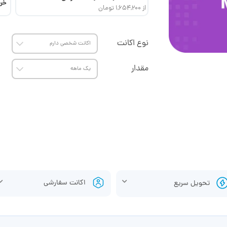
خری
از 1,654,200 تومان
نوع اکانت
مقدار
اکانت سفارشی
تحویل سریع