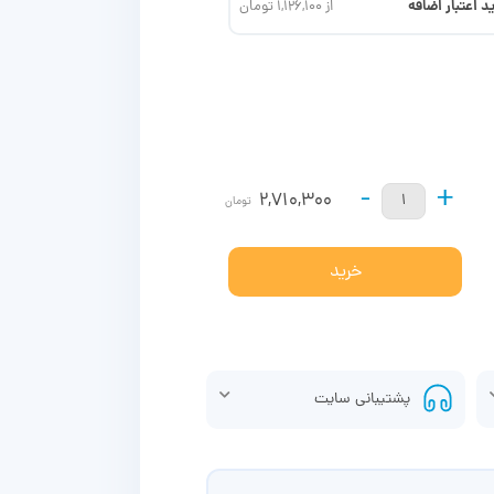
د اعتبار اضافه
از 1,126,100 تومان
-
+
2,710,300
تومان
خرید
پشتیبانی سایت