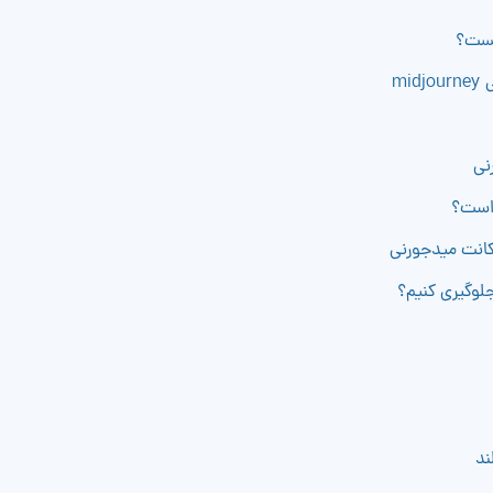
mi
نی
 است؟
اکانت میدجورنی
لوگیری کنیم؟
ند