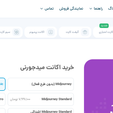
اگ
راهنما
نمایندگی فروش
تماس
ارت اعتباری
گیفت کارت
اکانت پرمیوم
سیم کارت
خرید اکانت میدجورنی
Midjourney (بدون طرح فعال)
sic
Pro
Midjourney Standard
7,991,100 تومان
Midjourney Standard اشتراکی