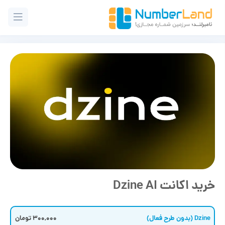
خرید اکانت Dzine AI
Dzine (بدون طرح فعال)
300,000 تومان