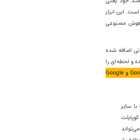
مند خود یعنی
یستم‌عامل مک (macOS) قرار داده است. این ابزار
ه هوش مصنوعی
یشن جمیانی اضافه شده
 و لحظه‌ای را
این ابزار اکنون به برنامه‌های کاربردی دیگر مانند Google Tasks و Google
ا سایر
 کلود دسکتاپ (Claude Desktop) و کوپایلت
بزار می‌تواند