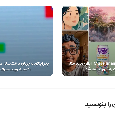
هوش مصنوعی Muse Image، ابزار جدید متا،
پدر اینترنت جهان بازنشسته می
 رایگان عرضه شد
20ساله وینت سرف در گوگل
 را بنویسید