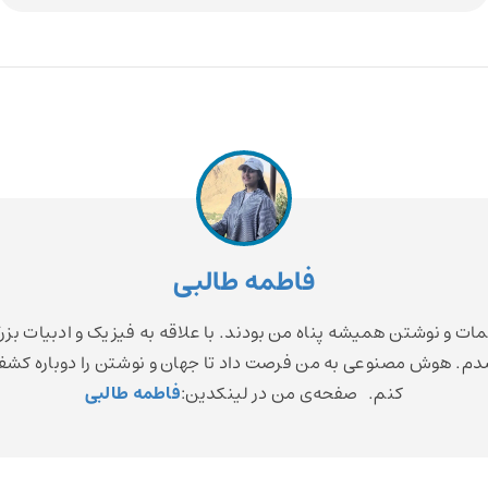
فاطمه طالبی
مات و نوشتن همیشه پناه من بودند. با علاقه به فیزیک و ادبیات بزر
م. هوش مصنوعی به من فرصت داد تا جهان و نوشتن را دوباره کش
کنم. صفحه‌ی من در لینکدین:
فاطمه طالبی