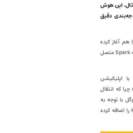
ر دهید. به عنوان مثال، این هوش
جه‌بندی دقیق
ی از پروتکل سفارشی (Model Context Protocol یا MCP) را هم آغاز کرده
است. این ویژگی به شما اجازه می‌دهد برنامه‌های محبوب خود را مستقیماً به Spark متصل
با اپلیکیشن
‌رفت؛ چرا که انتقال
Google Doc منطقی نبود. گوگل با توجه به
بازخوردهای کاربران، این مشکل را برطرف کرده و پشتیبانی از Tasks و Keep را اضافه کرده