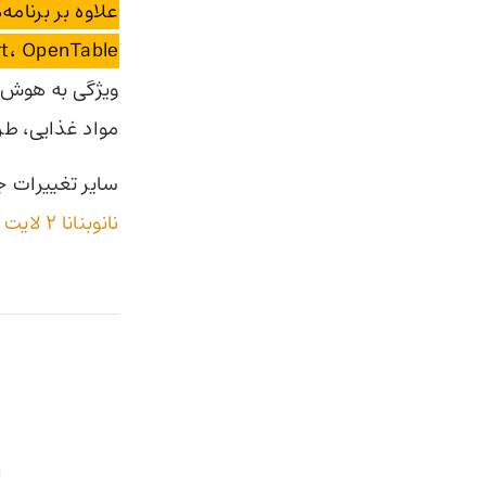
Dropbox، Instacart، OpenTable و
ویژگی به هوش م
مواد غذایی، طرا
سایر تغییرات 
نانوبنانا 2 لایت و Omni Flash