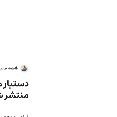
فاطمه طالب
منتشر ش