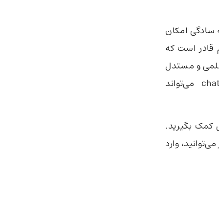
ه سادگی امکان
 این نسخه chatgpt هم قادر است که
یق، علمی و مستدل
دهد. پاسخ‌های این نسخه chatgpt می‌تواند
 کمک بگیرید.
زیر می‌توانید، وارد