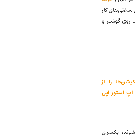
 سختی‌های کار
با مرورگر و محیط پیچیده openai کاربران ایرانی به دنبال راه‌اندازی openai روی گوشی و
کیشن‌ها را از
 اپ استور اپل
ios و اندروید منتشر شوند، یکسری