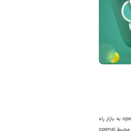
چت جی پی تی سرویس پر سر وصدای هوش مصنوعی است که توسط openai به بازار راه
یافته است. بعضی کاربران ترجیح می‌دهند که به‌جای استفاده از chatgpt در محیط openai