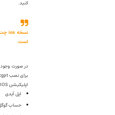
کنید.
نسخه s
است.
در صورت وجود 
اپلیکیشن IOS چت جی پی تی شوید.
اپل آیدی
حساب گوگل