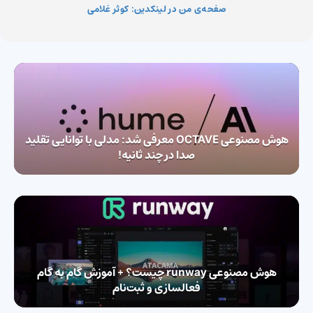
صفحه‌ی من در لینکدین: کوثر غلامی
هوش مصنوعی OCTAVE معرفی شد:‌ مدلی با توانایی تقلید
صدا در چند ثانیه!
هوش مصنوعی runway چیست؟ + آموزش گام‌ به گام
فعالسازی و ثبت‌نام