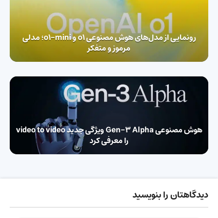
رونمایی از مدل‌های هوش مصنوعی o1 و o1-mini؛ مدلی
مرموز و متفکر
هوش مصنوعی Gen-3 Alpha ویژگی جدید video to video
را معرفی کرد
دیدگاهتان را بنویسید