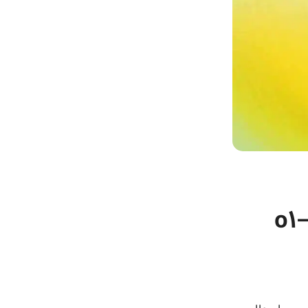
نمایی از مدل‌های هوش مصنوعی o1 و o1-