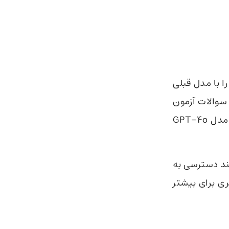
م آن را با مدل قبلی
GP مقایسه کنیم، شگفت زده می شویم. مدل o1 توانست 83% سوالات آزمون
مقدماتی المپیاد بین المللی ریاضیات (IMO) را درست حل کند؛ درحالی که مدل GPT-4o
 یک مدل اولیه است، فاقد ویژگی‌های اصلی ChatGPT، مانند دسترسی به
است و از این جهت GPT-4o گزینه بهتری برای بیشتر