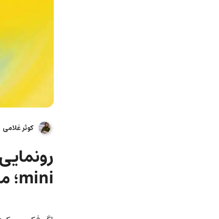
کوثر غلامی
mini؛ مدلی مرموز و متفکر