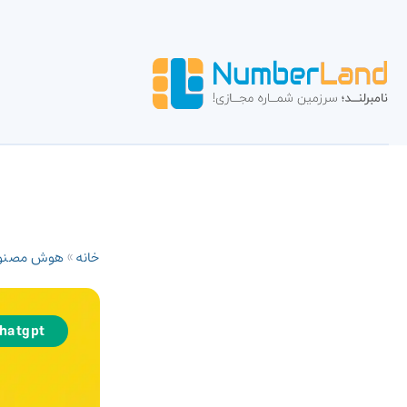
خانه
»
هوش مصنو
hatgpt