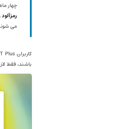
چهار ماه پس از انتشار 
رمزآلود 
می شوند 
باشند،‌ فقط لازم است