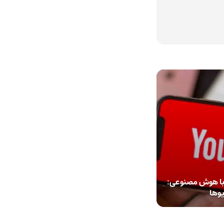
 با هوش مصنوعی:
یوها