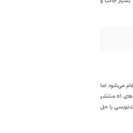
 GPT-4o mini بسیار جالب و
ام می‌شود اما
خیلی زودتر از زمانی که قول داده بود، روز پنجشنبه 12 سپتامبر خانواده مدل های o1 منتشر
کدنویسی را حل