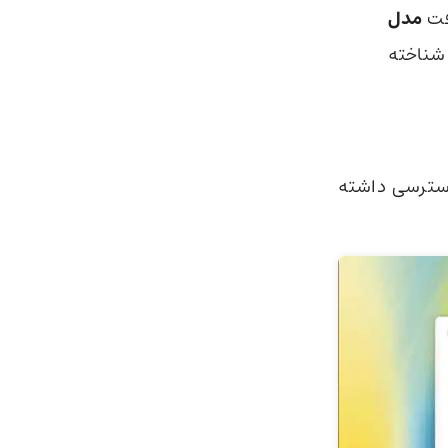
مدل
 به طور رسمی با نام‌های o1 و o1-mini شناخته
ای o1- و o1-mini خیلی راحت دسترسی داشته