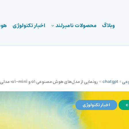
وبلاگ
محصولات نامبرلند
اخبار تکنولوژی
هوش
عی
»
chatgpt
»
رونمایی از مدل‌های هوش مصنوعی o1 و o1-mini؛ مدلی مرموز و متفکر
c
اخبار تکنولوژی