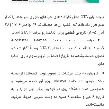
طرفداران GTA مثل کاراگاه‌های حرفه‌ای طوری سرنخ‌ها را کنار
هم قرار داده‌اند که اغلب آن‌ها معتقدند 19 نوامبر 2026 (۲۸
آبان 1405) تاریخی قطعی برای اننتشار و عرضه GTA 6 است.
براساس پست جدید Rockstar Games،
گیمرهامعتقدند کمپین تبلیغاتیGTA 6 رسماً آغاز شده و
تصویر منتشرشده به تاریخ احتمالی تریلر سوم بازی اشاره
دارد.
کاربران به چند جزئیات در تصویر توجه کرده‌اند؛ از جمله
پلاک خودرو که کلمه «May» روی آن دیده می‌شود و
همچنین عدد «555» روی در خودرو. برخی این موارد را به
تاریخ ۶ می و ساعت ۹ صبح به وقت شرقی آمریکا مرتبط
دانسته‌اند.