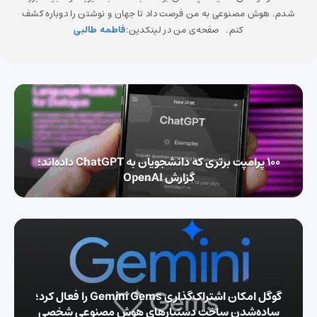
شدم. هوش مصنوعی به من فرصت داد تا جهان و نوشتن را دوباره کشف
کنم. صفحه‌ی من در لینکدین:
فاطمه طالبی
۱۰۰ پرامپت برتری که دانشجویان به ChatGPT داده‌اند؛
گزارش OpenAI
گوگل امکان اشتراک‌گذاری Gemini Gems را فعال کرد؛
ساده‌شدن ساخت دستیارهای هوش مصنوعی شخصی