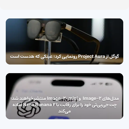
گوگل از Project Aura رونمایی کرد؛ عینکی که هدست است
مدل‌های Image-2 و Image-2-mini منتشر خواهند شد؛
چت جی‎‌پی‌تی خود را برای رقابت با Nano Banana 2 آماده
می‌کند