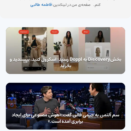
کنم. صفحه‌ی من در لینکدین:
فاطمه طالبی
بخشDiscovery به Doppl رسید؛ اسکرول کنید، بپسندید و
بخرید
سم آلتمن به جیمی فالن گفت:«هوش مصنوعی برای ایجاد
برابری آمده است.»