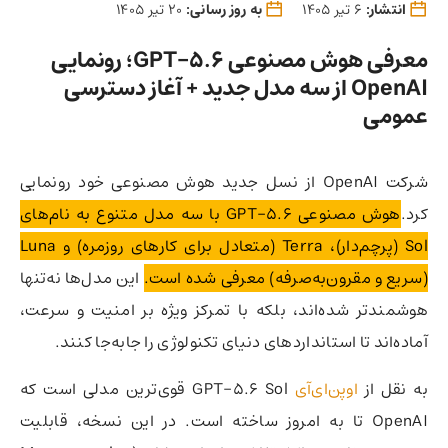
انتشار:
6 تیر 1405
به روز رسانی:
20 تیر 1405
معرفی هوش مصنوعی GPT-5.6؛ رونمایی
OpenAI از سه مدل جدید + آغاز دسترسی
عمومی
شرکت OpenAI از نسل جدید هوش مصنوعی خود رونمایی
کرد.
هوش مصنوعی GPT-5.6 با سه مدل متنوع به نام‌های
Sol (پرچم‌دار)، Terra (متعادل برای کارهای روزمره) و Luna
(سریع و مقرون‌به‌صرفه) معرفی شده است.
این مدل‌ها نه‌تنها
هوشمندتر شده‌اند، بلکه با تمرکز ویژه بر امنیت و سرعت،
آماده‌اند تا استانداردهای دنیای تکنولوژی را جابه‌جا کنند.
به نقل از
اوپن‌ای‌آی
GPT-5.6 Sol قوی‌ترین مدلی است که
OpenAI تا به امروز ساخته است. در این نسخه، قابلیت