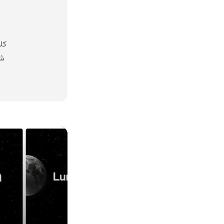
کل
شد