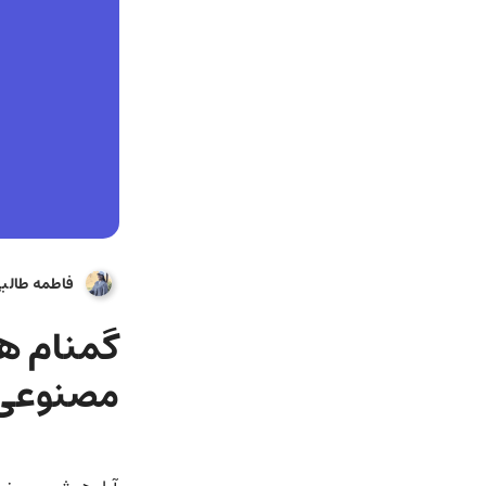
فاطمه طالب
گمنام ه
مصنوعی 