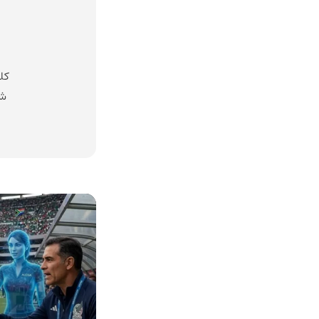
کل
شد