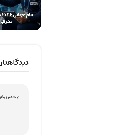
جا
معرفی ابزار o
دیدگاهتان