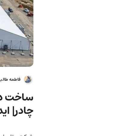
فاطمه طالب
ساخت دی
چادر| ای