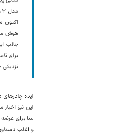
مدتی پی
م
اکنون مت
هوش مصنو
جالب این
نزدیکی چادرها 
ایده چادرهای د
این نیز اخبار 
متا برای عرضه
و اغلب دستاور