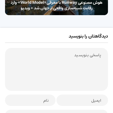
هوش مصنوعی Runway با معرفی «World Model» وارد
رقابت شبیه‌سازی واقعی از جهان شد + ویدیو
دیدگاهتان را بنویسید