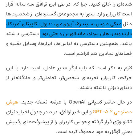
شده‌ای را خلق کنید. چرا که، در طی این توافق سه ساله قرار
است کاربران وارد سورا به مجموعه‌ی گسترده‌ای از شخصیت‌ها
مثل
میکی ماوس، سیندرلا، آیرون‌من، ددپول، کاپیتان آمریکا،
دارث ویدر، هان سولو، ماندالورین و حتی یودا
دسترسی داشته
باشد. همچنین دسترسی به لباس‌ها، ابزارها، وسایل نقلیه و
فضاهای نمادین هم فراهم است.
لازم به ذکر است که باب ایگر مدیر عامل، امید دارد با این
حرکت، کاربران تجربه‌ای شخصی‌تر، تعاملی‌تر و خلاقانه‌تر از
دنیای دیزنی داشته باشند.
در حال حاضر کمپانی OpenAI با عرضه نسخه جدید،
هوش
مصنوعی GPT-5.2
و این خبر توافق، در صدر جدول اخبار دنیای
تکنولوژی قرار گرفته و حواس کاربران را از پیشرفت‌های رقیبش
یعنی گوگل به خود معطوف کرده است.