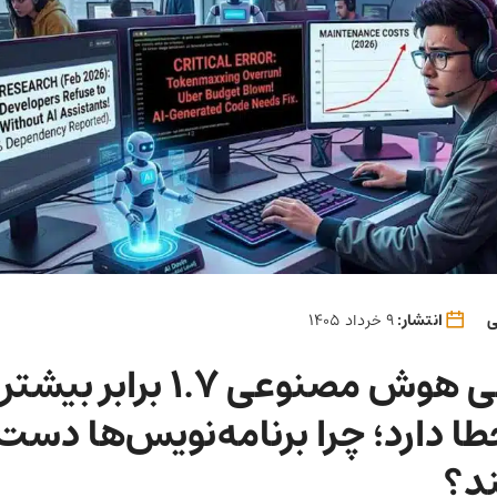
ی
انتشار:
9 خرداد 1405
کد نویسی هوش مصنوعی ۱.۷ برابر بیش
د؟