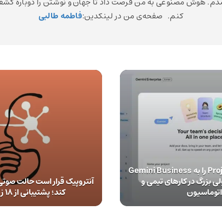
م. هوش مصنوعی به من فرصت داد تا جهان و نوشتن را دوباره کش
کنم. صفحه‌ی من در لینکدین:
فاطمه طالبی
گوگل قابلیت Projects را به Gemini Business
لی بزرگ در کارهای تیمی و
آنتروپیک قرار است حالت صوتی ک
اتوماسیون
کند؛ پشتیبانی از ۱۸ زبان جدید