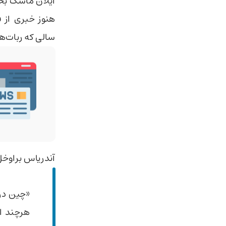
ایلان ماسک بخش
سالی که ربات‌ها
آندریاس براوخل، شریک 
«چین در 
هرچند ان