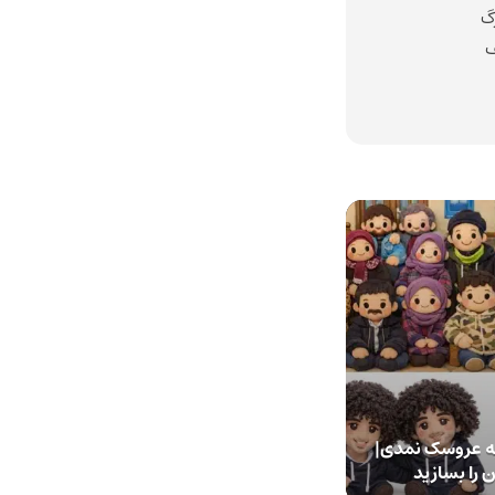
گ
ف
ه عروسک نمدی|
را بسازید