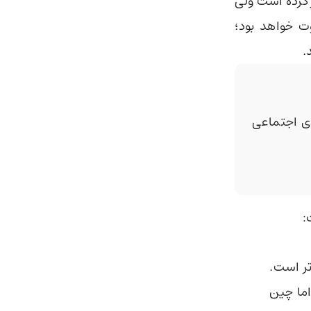
 کرده است ولی
عروفش (اپتیموس) نیست. سال 2026، متفاوت خواهد بود؛
.
 اجتماعی
:
تر است.
اما چین