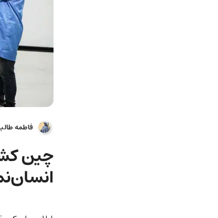
فاطمه طالب
چین کشور
انسان‌نم