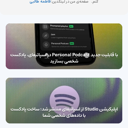
کنم. صفحه‌ی من در لینکدین:
فاطمه طالبی
با قابلیت جدید Personal Podcast در اسپاتیفای، پادکست
شخصی بسازید
اپلیکیشن Studio از اسپاتیفای منتشر شد؛ ساخت پادکست
با داده‌های شخصی شما