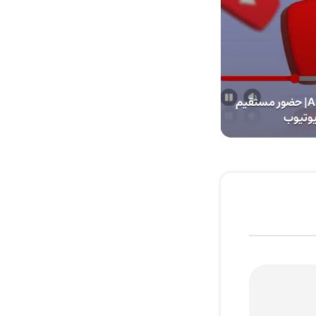
آزمایش قابلیت Ask YouTube| حضور مستقیم
وتیوب