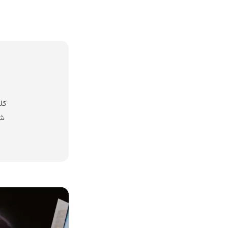
کل
شد