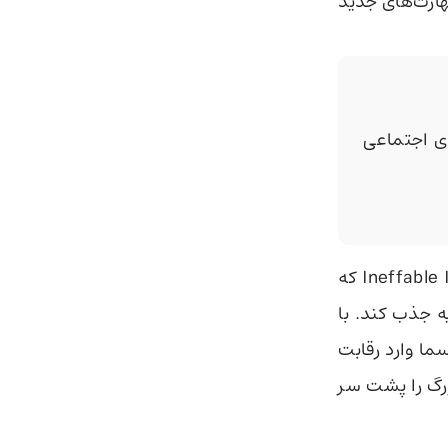
هارت‌های جدید
 اجتماعی
، استودیو و آزمایشگاه بریتانیایی Ineffable Intelligence که
 ۱.۱ میلیارد دلار سرمایه جذب کند. با
ست و حالا رسما وارد رقابت
رگ را پشت سر