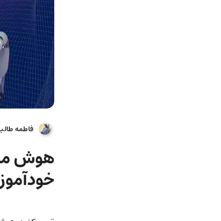
فاطمه طالب
هوش مصن
خودآموز 