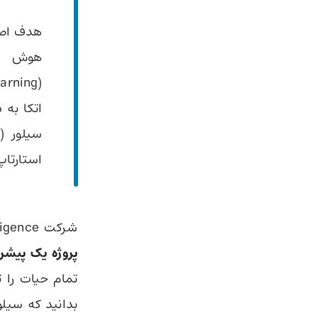
هوش مص
(Reinforcement Learning) و از طریق
اتکا به
استارتاپ
شرکت Ineffable Intelligence در سایت خود ادعا کرده‌است که
پروژه یک پیشر
تمام حیات را 
بدانید که سیلو