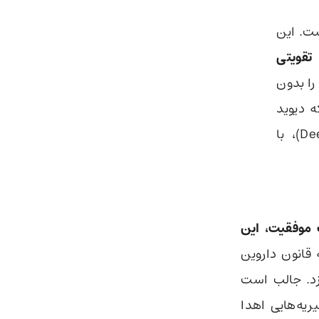
ت یک «اَبَریادگیرنده» (Superlearner) است. این
قویتی
را بدون
 دیوید
سیلور (David Silver)، محقق برجسته سابق دیپ‌مایند (DeepMind)، با
موفقیت، این
 قانون داروین
زد. جالب است
ریه‌هایی اهدا