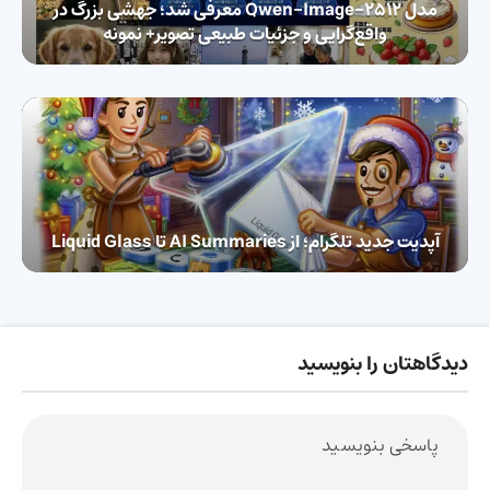
مدل Qwen-Image-2512 معرفی شد؛ جهشی بزرگ در
واقع‌گرایی و جزئیات طبیعی تصویر+ نمونه
آپدیت جدید تلگرام؛ از AI Summaries تا Liquid Glass
دیدگاهتان را بنویسید