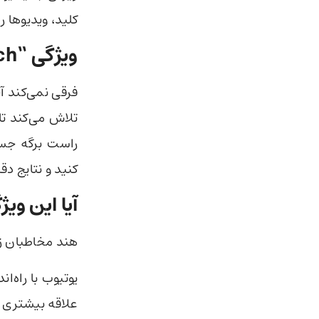
کلید، ویدیوها ر
ویژگی “Hum to Search” چگونه کار می کند؟
فرقی نمی‌کند آ
تلاش می‌کند تا
راست برگه جست
کنید و نتایج دق
آیا این و
هند مخاطبان زی
یوتیوب با راه‌
علاقه بیشتری ب