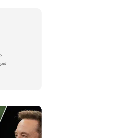
م
تجرب