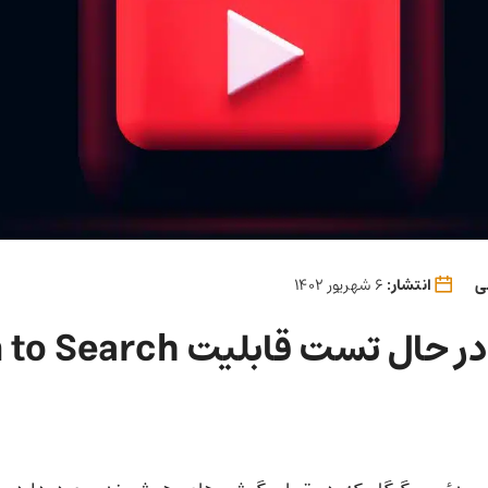
ی
انتشار:
6 شهریور 1402