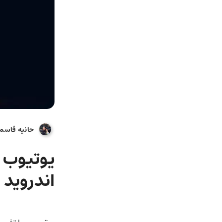
حانیه قاسم
اندروید