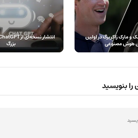
 و مارک زاکربرگ در اولین
 هوش مصنوعی
بزرگ
 را بنویسید