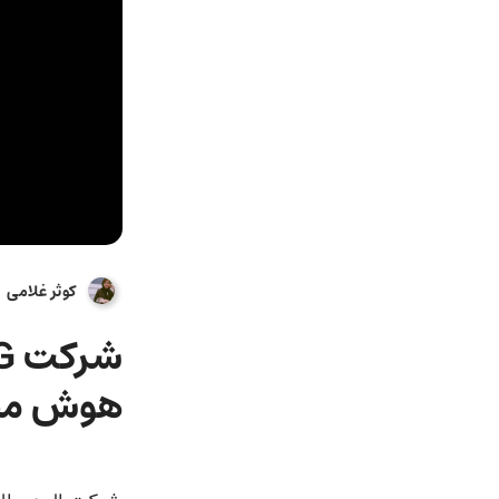
کوثر غلامی
هوش مص