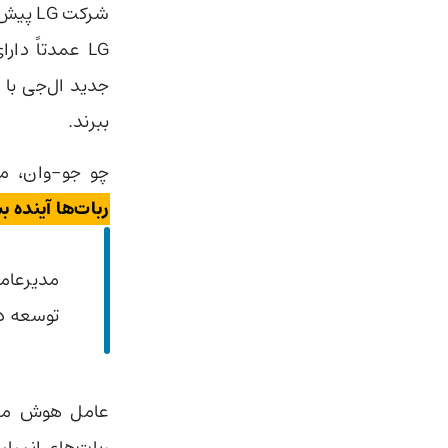
شرکت G
LG عمدتاً دارای چرخ هستند و
جدید ال‌جی با ط
ببرند.
چو جو-وان، م
ربات‌ها آینده 
توسعه ده
ربات‌های انسان