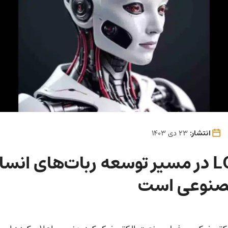
انتشار:
23 دی 1403
شرکت LG در مسیر توسعه ربات‌های انسا
نوعی است