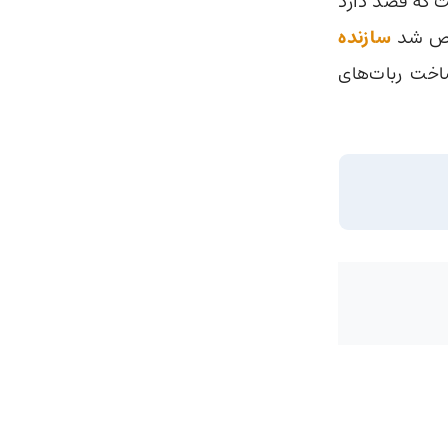
 که قصد دارد
خص شد
سازنده
خت ربات‌های