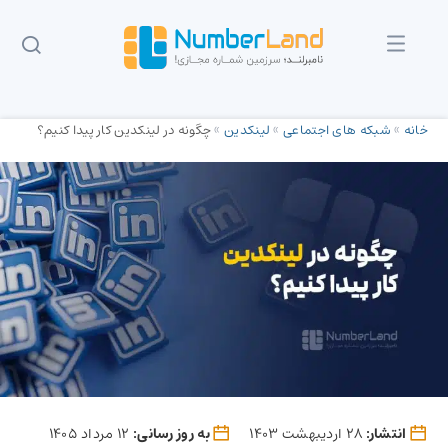
خانه
»
شبکه های اجتماعی
»
لینکدین
»
چگونه در لینکدین کار پیدا کنیم؟‌
انتشار:
28 اردیبهشت 1403
به روز رسانی:
12 مرداد 1405