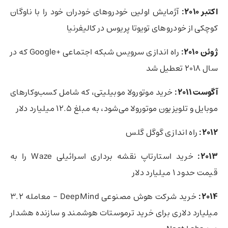
اکتبر 2010:
آژمایش اولین خودروهای خودران خود را با ناوگان
کوچکی از خودروهای تویوتا پریوس در کالیفرنیا
ژوئن 2010:
راه اندازی سرویس شبکه اجتماعی +Google که در
سال 2018 تعطیل شد
آگوست 2011:
خرید موتورولا موبیلیتی، که شامل کسب‌وکارهای
موبایل و تلویزیون موتورولا می‌شود، به مبلغ 12.5 میلیارد دلار
2012:
راه اندازی گوگل گلس
2013:
خرید استارتاپ نقشه برداری اسرائیلی Waze را به
قیمت حدود 1 میلیارد دلار
2014:
خرید شرکت هوش مصنوعی DeepMind – معامله 3.2
میلیارد دلاری برای خرید ترموستات هوشمند و سازنده هشدار