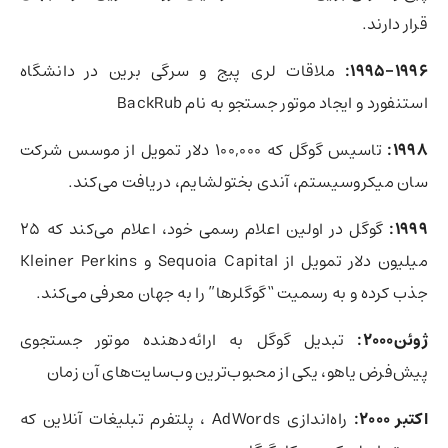
قرار دارند.
1995-1996:
ملاقات لری پیج و سرگی برین در دانشگاه
استنفورد و ایجاد موتور جستجو به نام BackRub
1998:
تاسیس گوگل که 100,000 دلار تمویل از موسس شرکت
سان میکروسیستم، آندی بختولشایم، دریافت می‌کند.
1999:
گوگل در اولین اعلام رسمی خود، اعلام می‌کند که 25
میلیون دلار تمویل از Sequoia Capital و Kleiner Perkins
جذب کرده و به رسمیت “گوگلرها” را به جهان معرفی می‌کند.
ژوئن2000:
تبدیل گوگل به ارائه‌دهنده موتور جستجوی
پیش‌فرض یاهو، یکی از محبوب‌ترین وب‌سایت‌های آن زمان
اکتبر 2000:
راه‌اندازی AdWords ، پلتفرم تبلیغات آنلاین که