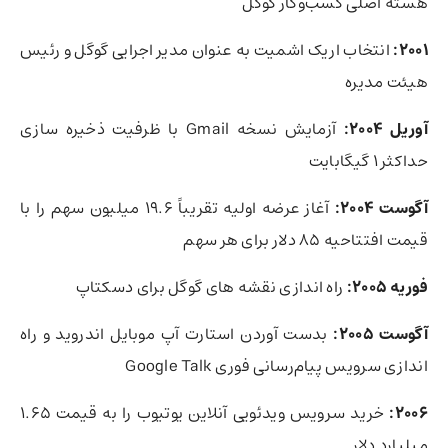
هسته اصلی کسب‌وکار گوگل
2001:
انتخاب اریک اشمیت به عنوان مدیر اجرایی گوگل و رئیس
هیئت مدیره
آوریل 2004:
آزمایش نسخه Gmail با ظرفیت ذخیره سازی
حداکثر 1 گیگابایت
آگوست 2004:
آغاز عرضه اولیه تقریباً 19.6 میلیون سهم را با
قیمت افتتاحیه 85 دلار برای هر سهم
فوریه 2005:
راه اندازی نقشه های گوگل برای دسکتاپ
آگوست 2005:
بدست آوردن استارت آپ موبایل اندروید و راه
اندازی سرویس پیام‌رسانی فوری Google Talk
2006:
خرید سرویس ویدئویی آنلاین یوتیوب را به قیمت 1.65
میلیارد دلار