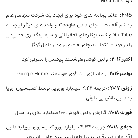
دود Nest Labs
2015:
اعلام برنامه های خود برای ایجاد یک شرکت سهامی عام
به نام آلفابت – جای دادن Google و واحدهای دیگر از جمله
YouTube و کسب‌وکارهای تحقیقاتی و سرمایه‌گذاری خطرپذیر
را در خود – انتخاب پیچای به عنوان مدیرعامل گوگل
اکتبر 2016:
اولین گوشی هوشمند پیکسل را معرفی کرد
نوامبر 2016:
راه اندازی بلندگوی هوشمند Google Home
ژوئن 2017:
جریمه 2.42 میلیارد یورویی توسط کمیسیون اروپا
به دلیل نقض بی طرفی
فوریه 2018:
گزارش اولین فروش 100 میلیارد دلاری در سال
جولای 2018:
جریمه 4.34 میلیارد یورو کمیسیون اروپا به دلیل
اقدامات ضدرقابتی در رابطه با سیستم عامل اندروید