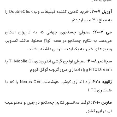
آوریل 2007:
خرید تامین کننده تبلیغات وب DoubleClick را
به مبلغ 3.1 میلیارد دلار
می 2007:
معرفی جستجوی جهانی که به کاربران امکان
می‌دهد به نتایج جستجو در همه انواع محتوا، مانند تصاویر،
ویدیوها و اخبار، به یکباره دسترسی داشته باشند.
سپتامبر 2008:
معرفی اولین گوشی اندرویدی، T-Mobile G1 یا
HTC Dream و راه اندازی مرور گر وب گوگل کروم
ژانویه 2010:
راه اندازی گوشی هوشمند Nexus One را که با
همکاری HTC
مارس 2010:
توقف سانسور نتایج جستجو در چین و ممنوعیت
آن در این کشور