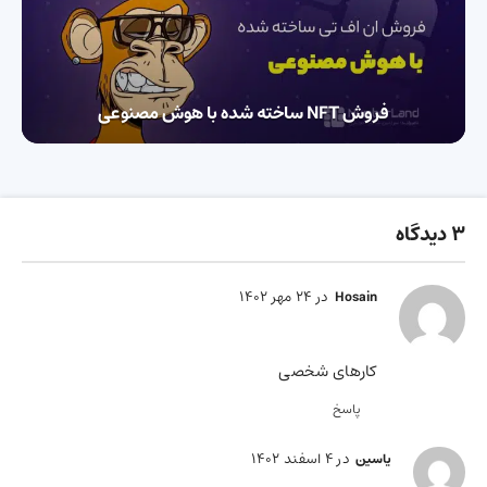
فروش NFT ساخته شده با هوش مصنوعی
3 دیدگاه
در 24 مهر 1402
Hosain
کارهای شخصی
پاسخ
در 4 اسفند 1402
یاسین