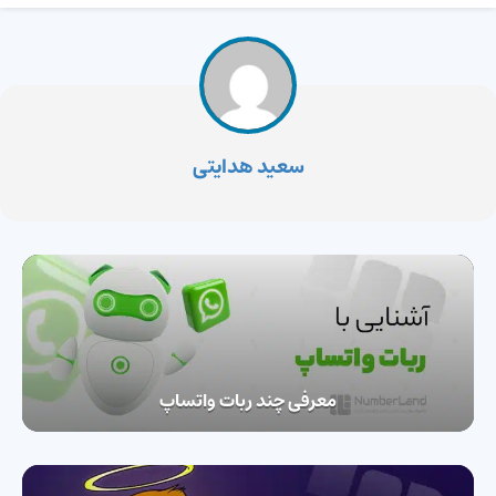
سعید هدایتی
معرفی چند ربات واتساپ