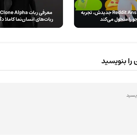
ردیت با ابزار Reddit Answers جدیدش، تجربه
م
 را متحول می‌کند
ربات‌های انسان‌نما کاملا 
 را بنویسید