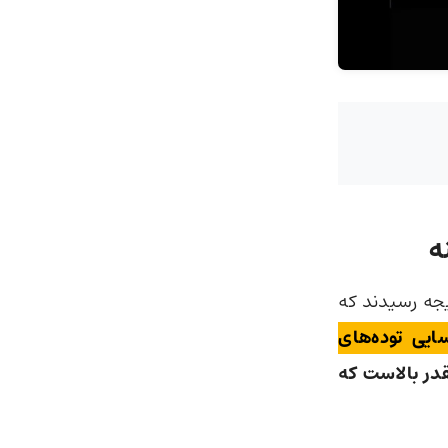
ه
جه رسیدند که
یی توده‌های
در بالاست که