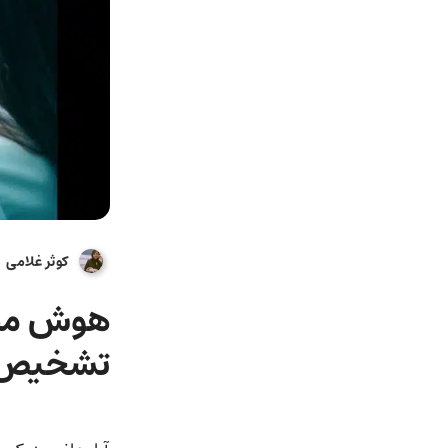
کوثر غلامی
هوش مصن
تشخیص 