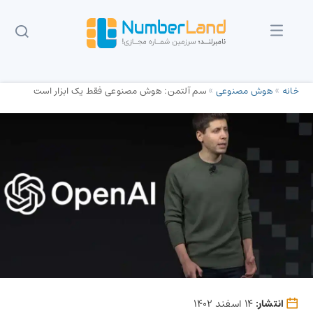
خانه
»
هوش مصنوعی
»
سم آلتمن:‌ هوش مصنوعی فقط یک ابزار است
انتشار:
14 اسفند 1402