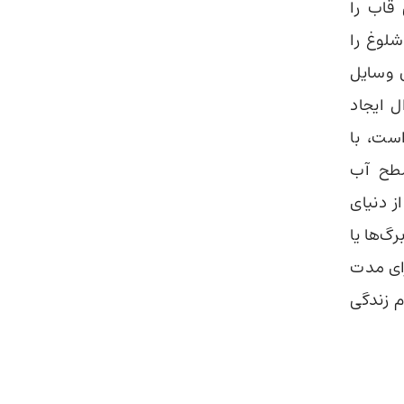
قاب را
شلوغ را
 وسایل
ل ایجاد
است، با
سطح آب
ز دنیای
گ‌ها یا
رای مدت
م زندگی