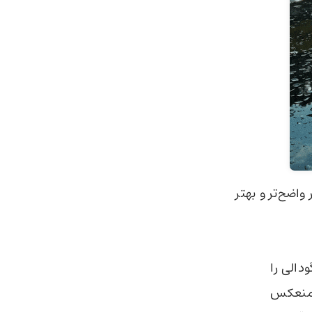
آن بسیار واضح‌تر و بهتر
دالی را
و منعکس