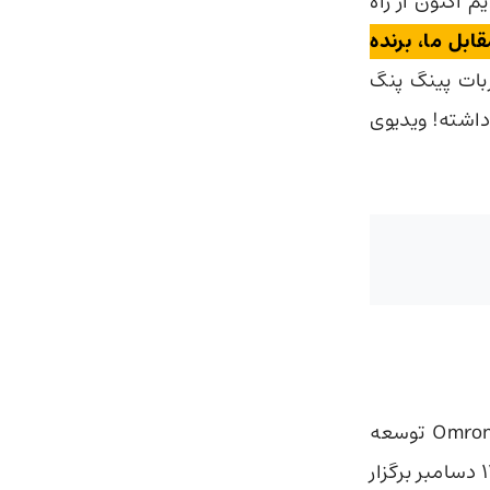
م اکنون از راه
ابل ما، برنده
ربات پینگ پنگ
 داشته! ویدیوی
، این ربات پیشرفته که توسط شرکت Omron توسعه
Big Sight در تاریخ ۱۳ دسامبر برگزار