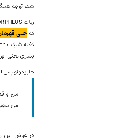
شد، توجه همگان
که
حتی قهرمان
بشری یعنی او
هاریموتو پس از 
من واقعا
من مجبور
در عوض این ر