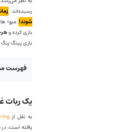
به نظر می‌رسد ر
رسیده‌اند:‌
زمان
شوند!
میوا هار
بازی کرده و
هرچن
بازی پینگ پنگ ر
فهرست مط
یک ربات غول پ
به نقل از
ring
یافته است، در نمایشگاه n Japan