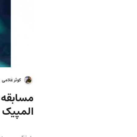
کوثر غلامی
مسابقه پ
المپیک +