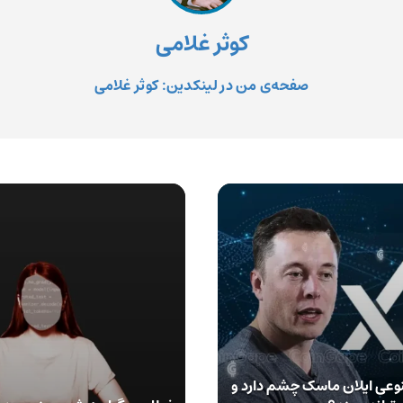
کوثر غلامی
صفحه‌ی من در لینکدین: کوثر غلامی
وعی ایلان ماسک چشم دارد و