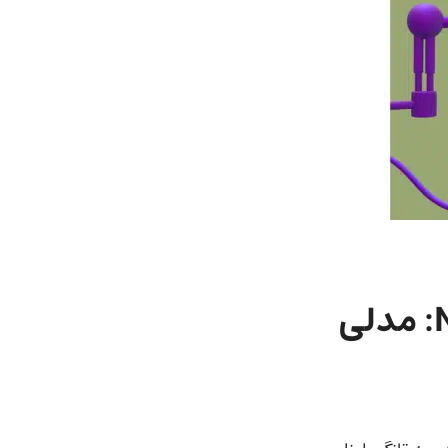
معرفی هوش مصنوعی NotebookLlama:‌ مدلی