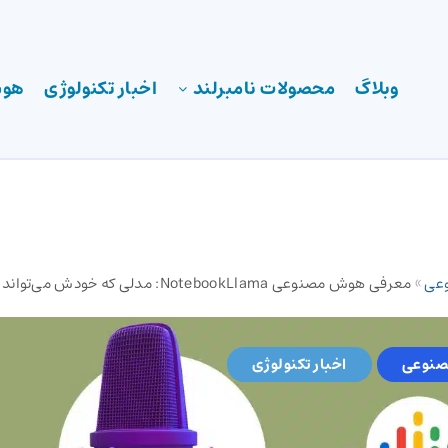
وبلاگ
محصولات نامبرلند
اخبار تکنولوژی
هوش
عی
»
معرفی هوش مصنوعی NotebookLlama:‌ مدلی که خودش می‌تواند پادکست بسازد!
نوعی
اخبار تکنولوژی