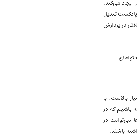
عی ایجاد می‌کند.
 پادکست تبدیل
اتی در پردازش
تواهای
سیل رشد و توسعه ابزارهایی مانند NotebookLlama بسیار بالاست. با
 باشیم که در
 می‌توانند در
شته باشند.