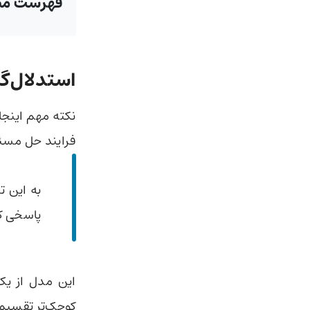
فهرست مط
استدلال‌گ
فرایند حل مسئل
به این ت
پاسخی که
این مدل از یک 
کوچک‌تر تقسیم م