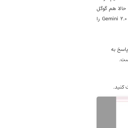
 حالا هم گوگل
بی‌سروصدا نسخه استدلال‌گر هوش مصنوعی خود به نام هوش مصنوعی Gemini 2.0 را
رای پاسخ به
ست.