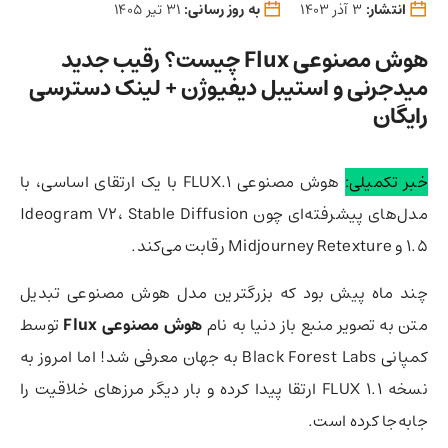
انتشار:
3 آذر 1403
به روز رسانی:
31 تیر 1405
هوش مصنوعی Flux چیست؟ رقیب جدید
میدجرنی و استیبل دیفیوژن + لینک دسترسی
رایگان
خبر تکمیلی:
هوش مصنوعی FLUX.1 با یک ارتقای اساسی، با
مدل‌های پیشرفته‌ای چون Ideogram V2، Stable Diffusion
1.5 و Midjourney Retexture رقابت می‌کند.
چند ماه پیش بود که بزرگترین مدل هوش مصنوعی تبدیل
متن به تصویر منبع باز دنیا به نام
هوش مصنوعی Flux
توسط
کمپانی Black Forest Labs به جهان معرفی شد! اما امروز به
نسخه FLUX 1.1 ارتقا پیدا کرده و بار دیگر مرزهای خلاقیت را
جابه‌جا کرده است.