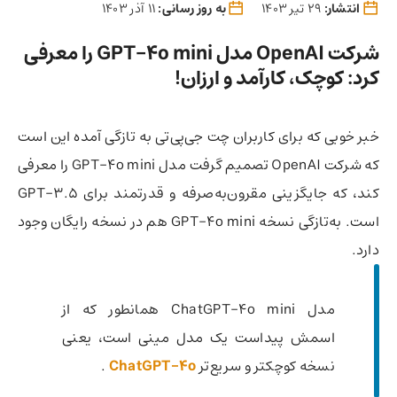
انتشار:
29 تیر 1403
به روز رسانی:
11 آذر 1403
شرکت OpenAI مدل GPT-4o mini را معرفی
کرد: کوچک، کارآمد و ارزان!
خبر خوبی که برای کاربران چت جی‌پی‌تی به تازگی آمده این است
که شرکت OpenAI تصمیم گرفت مدل GPT-4o mini را معرفی
کند، که جایگزینی مقرون‌به‌صرفه و قدرتمند برای GPT-3.5
است. به‌تازگی نسخه GPT-4o mini هم در نسخه رایگان وجود
دارد.
مدل ChatGPT-4o mini همانطور که از
اسمش پیداست یک مدل مینی است، یعنی
نسخه کوچکتر و سریع‌تر
ChatGPT-4o
.