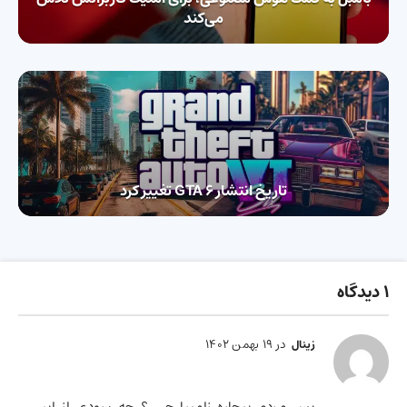
می‌‌کند
تاریخ انتشار GTA 6 تغییر کرد
1 دیدگاه
در 19 بهمن 1402
زینال
پس مردم بیچاره زامبیا چی ؟ چه سودی از این