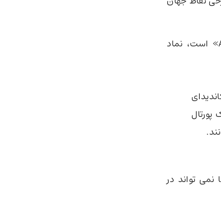
رخی نقاط جهان
اکنون در بریتانیا یکی از کاندیداهای پارلمان،‌ چت باتی به نام «AI Steve» است، نماد
ندیدای
 پورتال
ند.
می تواند در