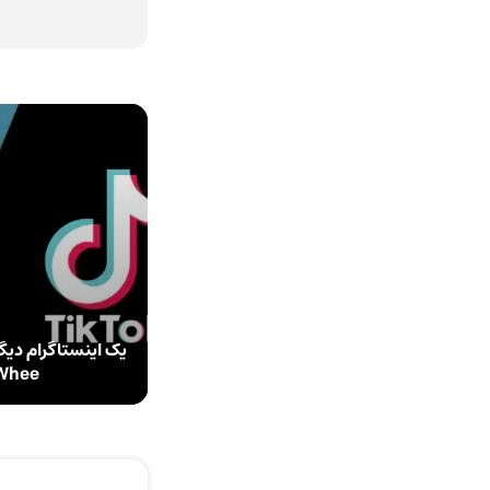
یک اینستاگرام دیگر
Whee از خالق تیک‌