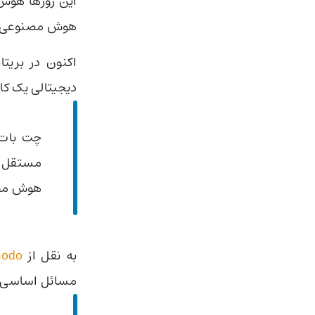
‌این روزها هوش
هوش مصنوعی به
دیجیتالی یک کا
چت بات 
مستقل حض
هوش مصنو
به نقل از
modo
مسائل اساسی س