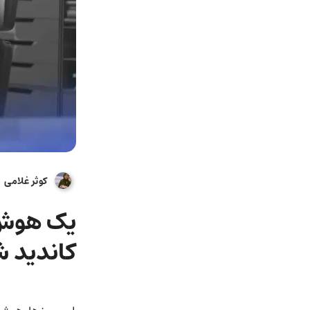
کوثر غلامی
یک هوش م
کاندید 