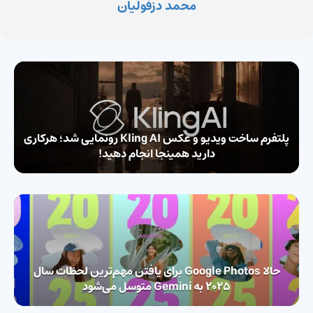
محمد دزفولیان
پلتفرم ساخت ویدیو و عکس Kling AI رونمایی شد؛ هرکاری
دارید همینجا انجام دهید!
حالا Google Photos برای یافتن مهم‌ترین لحظات سال
۲۰۲۵ به Gemini متوسل می‌شود