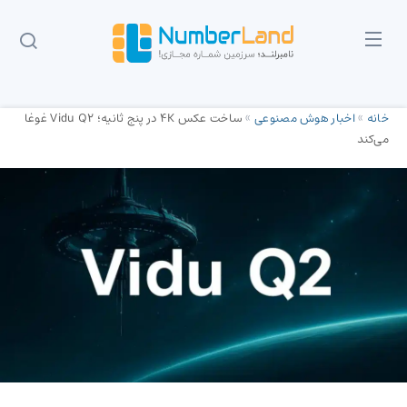
خانه
»
اخبار هوش مصنوعی
»
ساخت عکس 4K در پنج ثانیه؛ Vidu Q2 غوغا
می‌کند