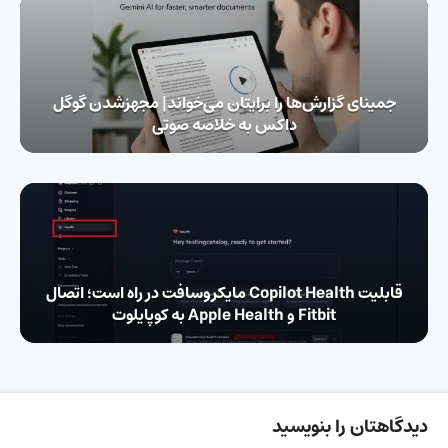
جمینای گزارش‌ها را برایتان می‌خواند| مجهزشدن گوگل
داکس به خلاصه صوتی
قابلیت Copilot Health مایکروسافت در راه است؛ اتصال
Fitbit و Apple Health به کوپایلوت
دیدگاهتان را بنویسید