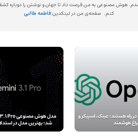
م. هوش مصنوعی به من فرصت داد تا جهان و نوشتن را دوباره کش
کنم. صفحه‌ی من در لینکدین:
فاطمه طالبی
محصولات OpenAI در راه هستند؛ عینک، اسپیکر و
اغ‌ هوشمند
شد؛ بهترین مدل در استدل