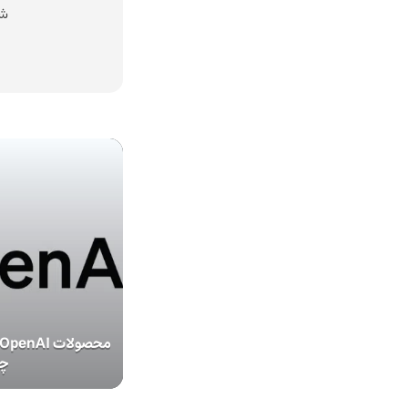
شد
چر