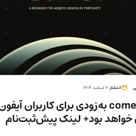
ی
انتشار:
2 اسفند 1404
مرورگر comet به‌زودی برای کاربران آیفو
واهد بود+ لینک پیش‌ثبت‌نام