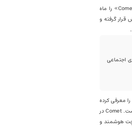
شرکت Perplexity AI اعلام کرده نسخه آیفون مرورگر هوش مصنوعی «Comet» را ماه
App Stor برای پیش‌سفارش قرار گرفته و
 اجتماعی
 پرپلکسیتی تابستان گذشته نسخه مک Comet را معرفی کرده
بود و حالا نسخه iOS این مرورگر مبتنی‌بر هوش مصنوعی نیز آماده عرضه است. Comet در
 چت هوشمند و