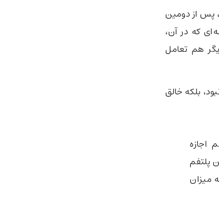
نام Clawdbot شناخته می‌شد، پس از دومین
است؛ مرحله‌ای که در آن،
یگر هم تعامل
ت آنتروپیک نبود، بلکه خالق
فت:« برای انتخاب نام OpenClaw از OpenAI هم اجازه
ن پلتفم
است که میزان