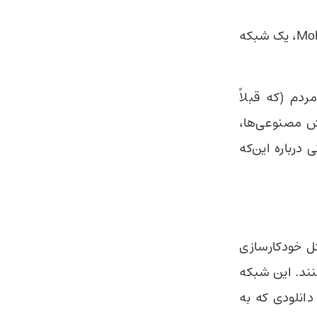
به نقل از تک‌رانچ OpenClaw حالا نقش جدیدی ارائه می‌دهد؛ از جمله Moltbook، یک شبکه
سابق هوش مصنوعی تسلا، گفت: «Clawdbotهای مردم (که قبلاً
خصوص هوش مصنوعی‌ها،
رباره این‌که
درباره موضوعاتی مثل خودکارسازی
کنند. این شبکه
دانلودی که به