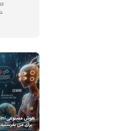
کل
شد
برای من بفرستید ت