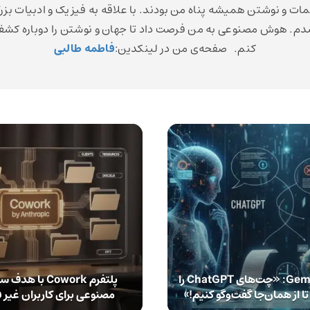
مات و نوشتن همیشه پناه من بودند. با علاقه به فیزیک و ادبیات بزر
م. هوش مصنوعی به من فرصت داد تا جهان و نوشتن را دوباره کش
کنم. صفحه‌ی من در لینکدین:
فاطمه طالبی
هوش مصنوعی Gemini: «چت‌های ChatGPT را
پلتفرم Cowork 
ا از همان‌جا گفت‌وگو کنیم!»
مصنوعی برای کاربران غیر