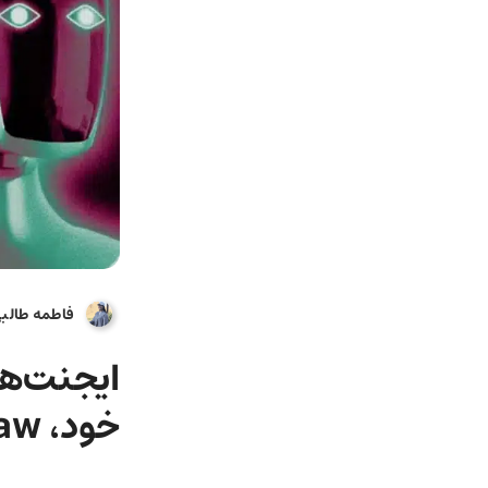
فاطمه طالب
ایجنت‌ه
خود، OpenClaw، پشت سر ما حرف می‌زنند