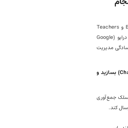
اری انجام
این دستیارهای هوشمند به کاربران طرح‌های Business، Enterprise، Edu و Teachers
اجازه می‌دهند کارهای خود را در برنامه‌هایی مانند اسلک (Slack)، گوگل درایو (Google
ای سازمانی به‌سادگی مدیریت
شما می‌توانید این دستیارها را مستقیما در محیط چت جی‌پی‌تی (ChatGPT) بسازید و
از یک کانال اسلک جمع‌آوری
سال کند.
ند، این