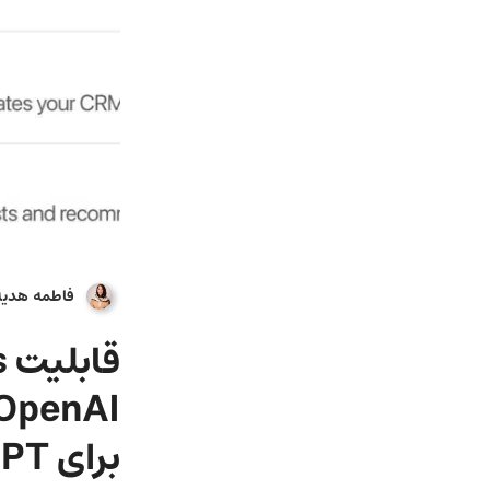
فاطمه هدیه‌
برای Custom GPTها