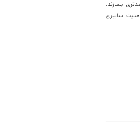
دتری بسازند.
منیت سایبری